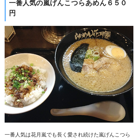
一番人気の嵐げんこつらあめん６５０
円
一番人気は花月嵐でも長く愛され続けた嵐げんこつら