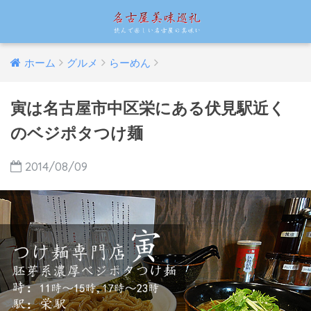
ホーム
グルメ
らーめん
寅は名古屋市中区栄にある伏見駅近く
のベジポタつけ麺
2014/08/09